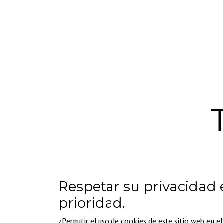
Respetar su privacidad 
Inicio
Servicios
prioridad.
Talleres
Eventos
¿Permitir el uso de cookies de este sitio web en e