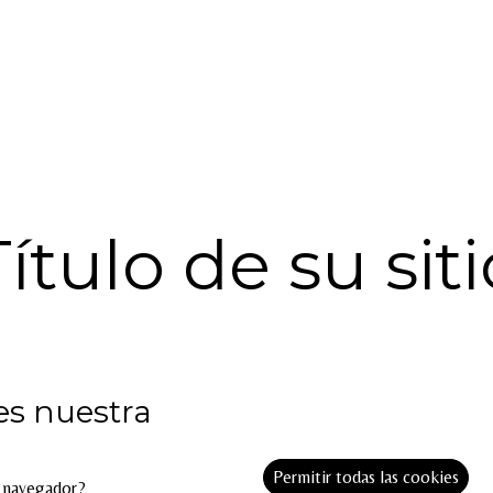
Título de su siti
es nuestra
C.Alfonso I el Batallador,50430,María de Huerva,Zara
616 18 4​3 28
info@pasoapasomdh.com
Permitir todas las cookies
l navegador?