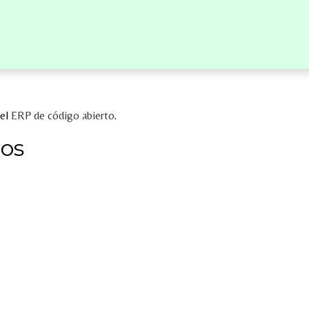
RVICIOS
TALLERES
EVENTOS
EQUIPO
C
 el
ERP de código abierto
.
dos