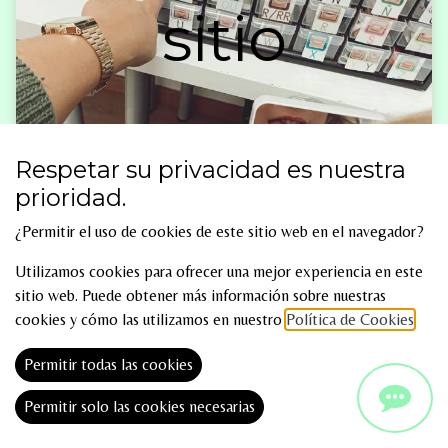
sitio
Respetar su privacidad es nuestra
prioridad.
¿Permitir el uso de cookies de este sitio web en el navegador?
En primer lugar, con un servicio dedicado a la
detección,
Utilizamos cookies para ofrecer una mejor experiencia en este
sitio web. Puede obtener más información sobre nuestras
prevención, diagnóstico y tratamiento
de los
trastornos del
cookies y cómo las utilizamos en nuestro
Política de Cookies
.
habla
(apraxia del habla, rotacismo, ceceo, disartria, trastornos de
fluidez, tartamudeo, entre otras),
trastornos de voz
(como la
Permitir todas las cookies
disfonía o afonía),
trastornos del lenguaje oral y escrito
(como la
comprensión lectora, expresión fonológica, semántica, habilidades
Permitir solo las cookies necesarias
sociales, retrasos madurativos en las diferentes áreas...).