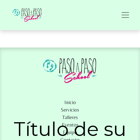
Inicio
Servicios
Talleres
Título de su
Eventos
Equipo
Contacto